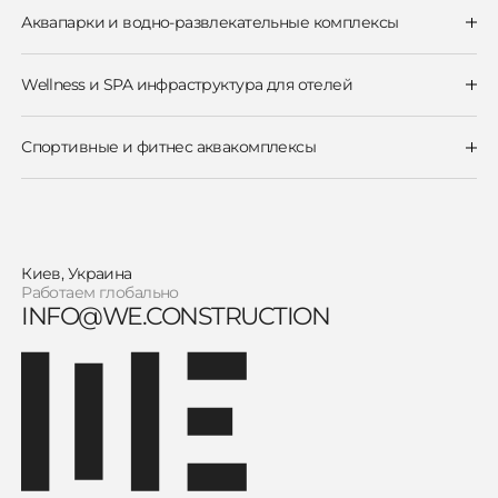
Аквапарки и водно-развлекательные комплексы
Аквапарки
Бассейны с волнами
Бассейн для cерфинга
Wellness и SPA инфраструктура для отелей
Водные аттракционы
Wellness и термальные зоны
Рафтинг & Ленивые реки
Бассейны для отелей
Спрэй площадки и водные игровые зоны
Спортивные и фитнес аквакомплексы
Олимпийские и спортивные бассейны
Терапевтические бассейны
Киев, Украина
Работаем глобально
INFO@WE.CONSTRUCTION