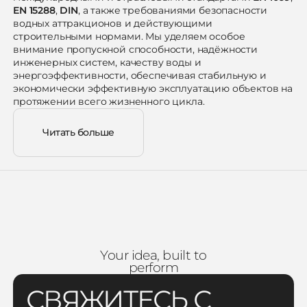
EN 15288
,
DIN
, а также требованиями безопасности
водных аттракционов и действующими
строительными нормами. Мы уделяем особое
внимание пропускной способности, надёжности
инженерных систем, качеству воды и
энергоэффективности, обеспечивая стабильную и
экономически эффективную эксплуатацию объектов на
протяжении всего жизненного цикла.
Wellness, SPA и бассейны
Читать больше
для отелей
Water Engineering разрабатывает и реализует Wellness-
и SPA-зоны, а также бассейны для отелей и курортных
комплексов, ориентированные на повышение
ценности объекта и качества гостевого опыта. Мы
проектируем термальные зоны, indoor и outdoor
бассейны, SPA-комплексы, зоны релаксации и
восстановительные пространства, интегрированные в
Your idea, built to
инфраструктуру гостиниц различного класса.
perform
Комплексный подход включает создание концепции,
разработку проектной документации, подбор
СВЯЖИТЕСЬ С
технологических решений и оборудования,