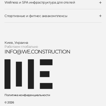
Бассейн для cерфинга
Wellness и SPA инфраструктура для отелей
Водные аттракционы
Wellness и термальные зоны
Рафтинг & Ленивые реки
Бассейны для отелей
Спрэй площадки и водные игровые зоны
Спортивные и фитнес аквакомплексы
Олимпийские и спортивные бассейны
Терапевтические бассейны
Киев, Украина
Работаем глобально
INFO@WE.CONSTRUCTION
Политика конфиденциальности
© 2026